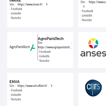
INRAE
Site :
https://www.un
Site :
https://www.inrae.fr/
-
Facebook
-
Facebook
-
LinkedIn
-
LinkedIn
-
Youtube
-
Youtube
-
Twitter
-
Twitter
-
Instagram
-
Instagram
AgroParisTech
Site :
https://www.agroparistech.fr/
-
Facebook
-
LinkedIn
-
Youtube
-
Twitter
-
Instagram
ENVA
Site :
https://www.vet-alfort.fr/
-
Facebook
-
LinkedIn
-
Youtube
-
Twitter