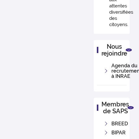
attentes
diversifiées
des
citoyens.
Nous
rejoindre
Agenda du
recruteme
à INRAE
Membres
de SAPS
BREED
BIPAR