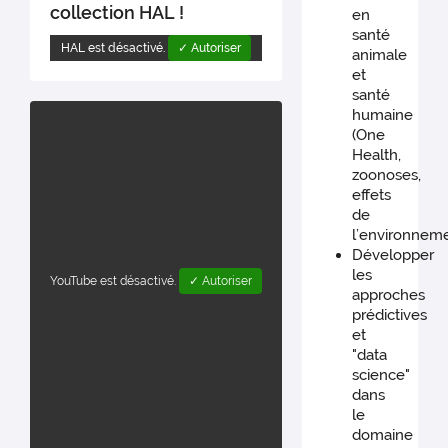
caractéristiques
collection HAL !
:
en
biologiques, en
"Axénisation
santé
conciliant ouverture
HAL est désactivé.
✓ Autoriser
chez
animale
des données et
la
et
respect de leur
caille
santé
confidentialité.
japonaise
humaine
et
(One
projets
Health,
associés.
zoonoses,
effets
de
l’environneme
Développer
les
YouTube est désactivé.
✓ Autoriser
approches
prédictives
et
"data
science"
dans
le
domaine