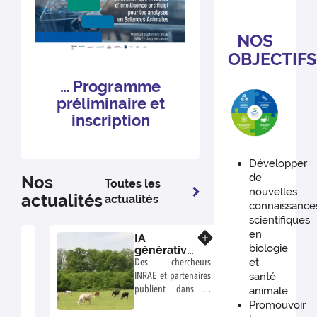
NOS
OBJECTIF
…
Programme
préliminaire et
inscription
Développer
de
Nos
Toutes les
nouvelles
actualités
actualités
connaissance
scientifiques
en
IA
En savoir plus
biologie
générative :
une
et
Des chercheurs
nouvelle
santé
INRAE et partenaires
étape
publient dans la
animale
franchie
revue GigaScience
Promouvoir
dans la
une étude montrant