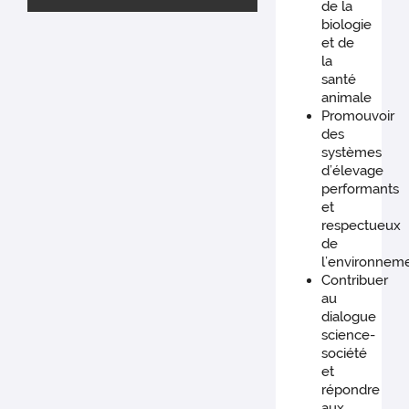
de la
biologie
et de
la
santé
animale
Promouvoir
des
systèmes
d’élevage
performants
et
respectueux
de
l’environnem
Contribuer
au
dialogue
science-
société
et
répondre
aux