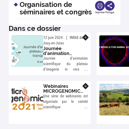
Organisation de
séminaires et congrès
Imprimer
Partager
Dans ce dossier
En savoir plus
12 juin 2024
INRAE de
Jouy-en-Josas
Journée
d'animation
scientifique du
Journée d'animation
plateau
scientifique du plateau
d'imagerie in vivo
d'imagerie in vivo et
et transparisation
transparisation de l'IERP à
de l'IERP
INRAE de Jouy-en-Josas
Webinaires
En savoir plus
MICROGENOMICS
2021
Une série de webinaires est
organisée par le comité
scientifique de
MICROGENOMICS en lien avec
les thématiques "New
advances in sampling