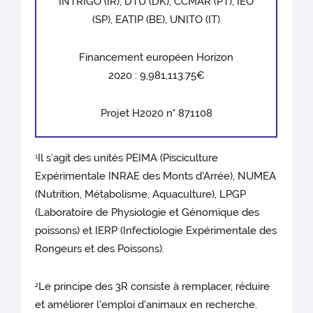
INTRIGO (IR), DTU (DK), CCMAR (PT), IEO
(SP), EATIP (BE), UNITO (IT)
Financement européen Horizon
2020 : 9,981,113.75€
Projet H2020 n° 871108
Il s’agit des unités PEIMA (Pisciculture
1
Expérimentale INRAE des Monts d'Arrée), NUMEA
(Nutrition, Métabolisme, Aquaculture), LPGP
(Laboratoire de Physiologie et Génomique des
poissons) et IERP (Infectiologie Expérimentale des
Rongeurs et des Poissons).
Le principe des 3R consiste à remplacer, réduire
2
et améliorer l'emploi d'animaux en recherche.