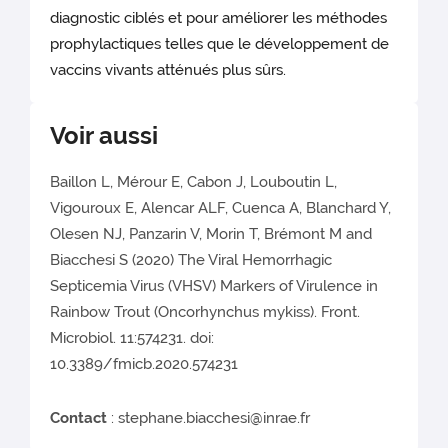
diagnostic ciblés et pour améliorer les méthodes
prophylactiques telles que le développement de
vaccins vivants atténués plus sûrs.
Voir aussi
Baillon L, Mérour E, Cabon J, Louboutin L,
Vigouroux E, Alencar ALF, Cuenca A, Blanchard Y,
Olesen NJ, Panzarin V, Morin T, Brémont M and
Biacchesi S (2020) The Viral Hemorrhagic
Septicemia Virus (VHSV) Markers of Virulence in
Rainbow Trout (Oncorhynchus mykiss). Front.
Microbiol. 11:574231. doi:
10.3389/fmicb.2020.574231
Contact
: stephane.biacchesi@inrae.fr