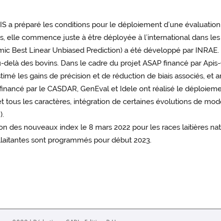
BIS a préparé les conditions pour le déploiement d’une évaluation
 elle commence juste à être déployée à l’international dans les p
c Best Linear Unbiased Prediction) a été développé par INRAE. I
 au-delà des bovins. Dans le cadre du projet ASAP financé par Apis
imé les gains de précision et de réduction de biais associés, e
 financé par le CASDAR, GenEval et Idele ont réalisé le déploiem
 et tous les caractères, intégration de certaines évolutions de mo
).
ion des nouveaux index le 8 mars 2022 pour les races laitières nati
allaitantes sont programmés pour début 2023.