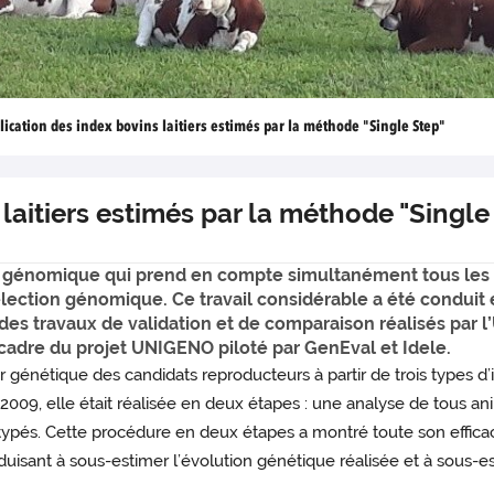
lication des index bovins laitiers estimés par la méthode "Single Step"
laitiers estimés par la méthode "Single
n génomique qui prend en compte simultanément tous les
lection génomique. Ce travail considérable a été conduit e
s travaux de validation et de comparaison réalisés par l
 cadre du projet UNIGENO piloté par GenEval et Idele.
r génétique des candidats reproducteurs à partir de trois types d
2009, elle était réalisée en deux étapes : une analyse de tous a
pés. Cette procédure en deux étapes a montré toute son efficacit
nduisant à sous-estimer l’évolution génétique réalisée et à sous-e