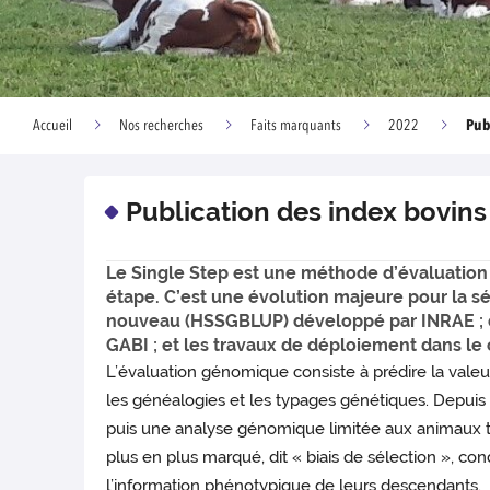
Pub
Accueil
Nos recherches
Faits marquants
2022
Publication des index bovins 
Le Single Step est une méthode d’évaluatio
étape. C’est une évolution majeure pour la sé
nouveau (HSSGBLUP) développé par INRAE ; de
GABI ; et les travaux de déploiement dans le
L’évaluation génomique consiste à prédire la valeu
les généalogies et les typages génétiques. Depuis 
puis une analyse génomique limitée aux animaux ty
plus en plus marqué, dit « biais de sélection », co
l’information phénotypique de leurs descendants.