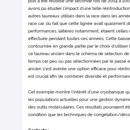
puis a été réutilisé une seconde fois de 2004 à 20
avons pu étudier l’impact d’une telle réintroduction
autres taureaux utilisés dans la race dans les anné
race car, du fait que cette lignée avait quasiment 
performances, laitières notamment, étaient celles 
effectuée pendant toutes ces années. Cette baisse d
contournée en grande partie par le choix d’utiliser
ce taureau ancien dans le schéma de sélection de
temps car peu ou pas sélectionnées par le passé et
ancien s'est avérée une option efficace pour réin
est crucial afin de combiner diversité et performan
Cet exemple montre l’intérêt d’une cryobanque qu
les populations actuelles pour une gestion dynamiq
des outils moléculaires. Ces résultats pourraient ê
condition que les techniques de congélation/déco