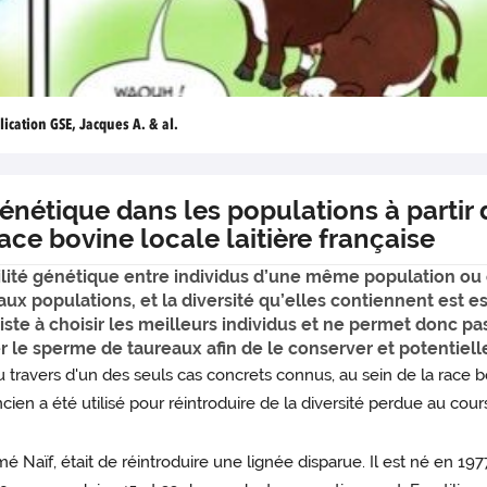
lication GSE, Jacques A. & al.
génétique dans les populations à parti
ce bovine locale laitière française
bilité génétique entre individus d’une même population ou
aux populations, et la diversité qu’elles contiennent est e
iste à choisir les meilleurs individus et ne permet donc pa
r le sperme de taureaux afin de le conserver et potentielle
 au travers d'un des seuls cas concrets connus, au sein de la rac
cien a été utilisé pour réintroduire de la diversité perdue au cou
é Naïf, était de réintroduire une lignée disparue. Il est né en 197