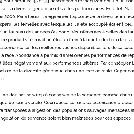
09 pour produire 45 et 33 descendants respectivement. En utilisa
 sur la diversité génétique et sur les performances. En effet, Naïf
es 2000. Par ailleurs, il a également apporté de la diversité en r
disparu, les femelles avec lesquelles il a été accouplé étaient p
d’un taureau des années 80, donc très inférieures à celles des ta
e productivité aurait pu être un frein à la réintroduction de div
 la semence sur les meilleures vaches disponibles lors de sa secon
 la race Abondance a permis d'améliorer les performances de rep
 liées négativement aux performances laitières. Par conséquent,
troduire de la diversité génétique dans une race animale. Cepend
ce.
i ne doit pas servir qu’à conserver de la semence comme dans u
ue de leur diversité. Ceci repose sur une caractérisation précise
tre transposés à la gestion des populations sauvages menacées afi
ngélation de semence soient bien maîtrisées pour ces espèces.