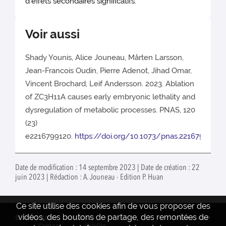
d'effets secondaires significatifs.
Voir aussi
Shady Younis, Alice Jouneau, Mårten Larsson,
Jean-Francois Oudin, Pierre Adenot, Jihad Omar,
Vincent Brochard, Leif Andersson. 2023. Ablation
of ZC3H11A causes early embryonic lethality and
dysregulation of metabolic processes. PNAS, 120
(23)
e2216799120.
https://doi.org/10.1073/pnas.2216799120
Date de modification : 14 septembre 2023 | Date de création : 22
juin 2023 | Rédaction : A. Jouneau - Edition P. Huan
Ce site utilise des cookies afin de vous proposer des
vidéos, des boutons de partage, des remontées de
© INRAE 2022
Actualités
www.inrae.fr